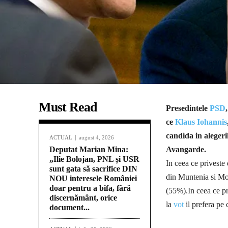
Must Read
Presedintele
PSD
ce
Klaus Iohannis
candida in alegeri
ACTUAL
august 4, 2026
Deputat Marian Mina:
Avangarde.
„Ilie Bolojan, PNL și USR
In ceea ce priveste 
sunt gata să sacrifice DIN
din Muntenia si Mol
NOU interesele României
doar pentru a bifa, fără
(55%).
In ceea ce p
discernământ, orice
la
vot
il prefera pe
document...