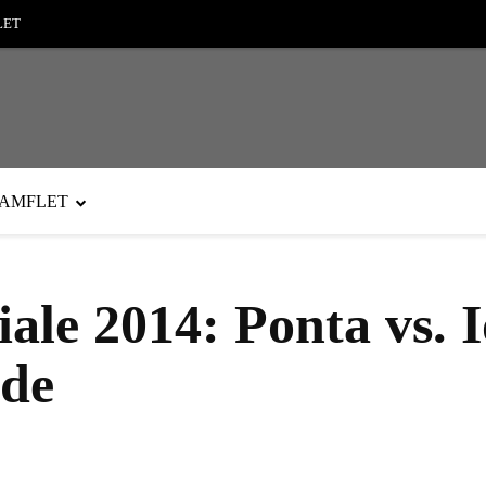
LET
PAMFLET
iale 2014: Ponta vs. I
rde