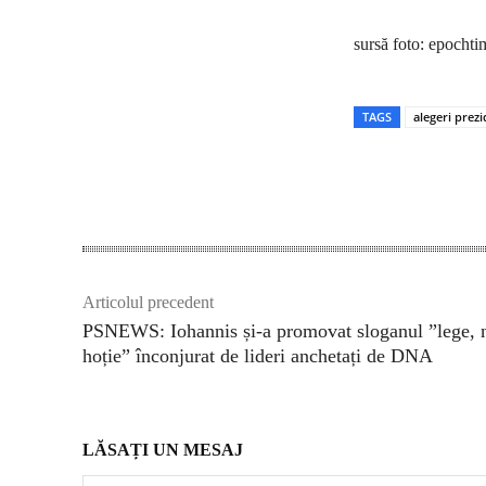
sursă foto: epocht
TAGS
alegeri prezi
Acțiune
Articolul precedent
PSNEWS: Iohannis și-a promovat sloganul ”lege, 
hoție” înconjurat de lideri anchetați de DNA
LĂSAȚI UN MESAJ