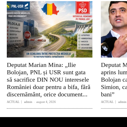
Deputat Marian Mina: „Ilie
Deputat M
Bolojan, PNL și USR sunt gata
aprins lum
să sacrifice DIN NOU interesele
Bolojan ca
României doar pentru a bifa, fără
Simion, ca
discernământ, orice document...
bani”
ACTUAL
admin
-
august 4, 2026
ACTUAL
admin