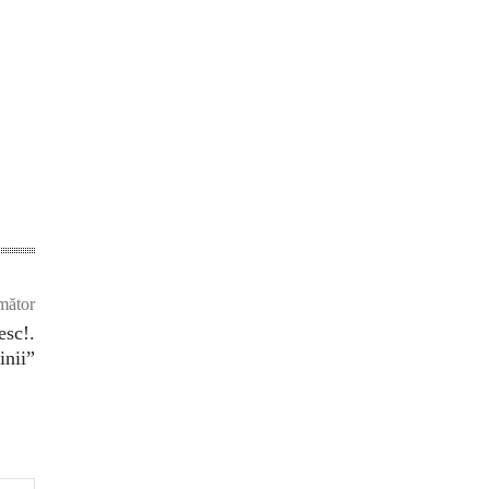
mător
sc!.
inii”