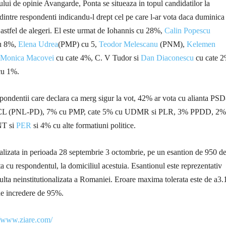
i de opinie Avangarde, Ponta se situeaza in topul candidatilor la
dintre respondenti indicandu-l drept cel pe care l-ar vota daca duminica
c astfel de alegeri. El este urmat de Iohannis cu 28%,
Calin Popescu
u 8%,
Elena Udrea
(PMP) cu 5,
Teodor Melescanu
(PNM),
Kelemen
Monica Macovei
cu cate 4%, C. V Tudor si
Dan Diaconescu
cu cate 
u 1%.
spondentii care declara ca merg sigur la vot, 42% ar vota cu alianta PS
L (PNL-PD), 7% cu PMP, cate 5% cu UDMR si PLR, 3% PPDD, 2%
NT si
PER
si 4% cu alte formatiuni politice.
ealizata in perioada 28 septembrie 3 octombrie, pe un esantion de 950 d
ta cu respondentul, la domiciliul acestuia. Esantionul este reprezentativ
ulta neinstitutionalizata a Romaniei. Eroare maxima tolerata este de a3
de incredere de 95%.
//www.ziare.com/