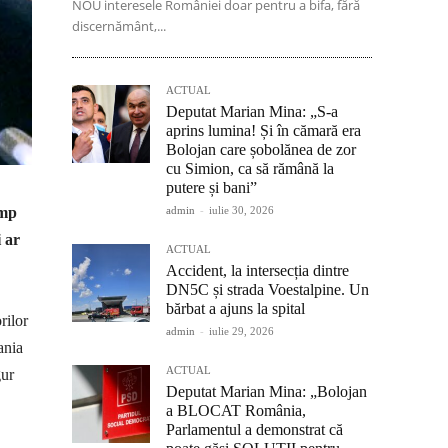
NOU interesele României doar pentru a bifa, fără
discernământ,...
ACTUAL
Deputat Marian Mina: „S-a
aprins lumina! Și în cămară era
Bolojan care șobolănea de zor
cu Simion, ca să rămână la
putere și bani”
admin
-
iulie 30, 2026
imp
i ar
ACTUAL
Accident, la intersecția dintre
DN5C și strada Voestalpine. Un
bărbat a ajuns la spital
rilor
admin
-
iulie 29, 2026
ania
ACTUAL
gur
Deputat Marian Mina: „Bolojan
a BLOCAT România,
Parlamentul a demonstrat că