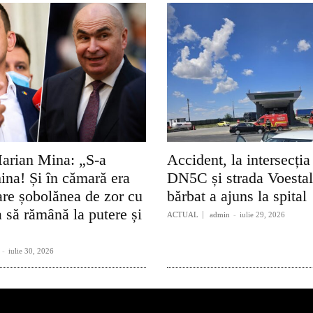
arian Mina: „S-a
Accident, la intersecția
ina! Și în cămară era
DN5C și strada Voesta
re șobolănea de zor cu
bărbat a ajuns la spital
 să rămână la putere și
ACTUAL
admin
-
iulie 29, 2026
-
iulie 30, 2026