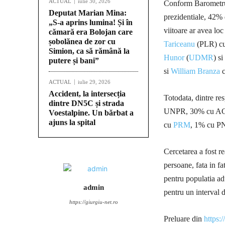
ACTUAL
iulie 30, 2026
Conform Barometrulu
Deputat Marian Mina:
prezidentiale, 42% 
„S-a aprins lumina! Și în
viitoare ar avea lo
cămară era Bolojan care
șobolănea de zor cu
Tariceanu
(PLR) c
Simion, ca să rămână la
Hunor
(
UDMR
) si
putere și bani”
si
William Branza
c
ACTUAL
iulie 29, 2026
Accident, la intersecția
Totodata, dintre re
dintre DN5C și strada
UNPR, 30% cu AC
Voestalpine. Un bărbat a
ajuns la spital
cu
PRM
, 1% cu P
Cercetarea a fost r
persoane, fata in fa
pentru populatia ad
admin
pentru un interval 
https://giurgiu-net.ro
Preluare din
https: