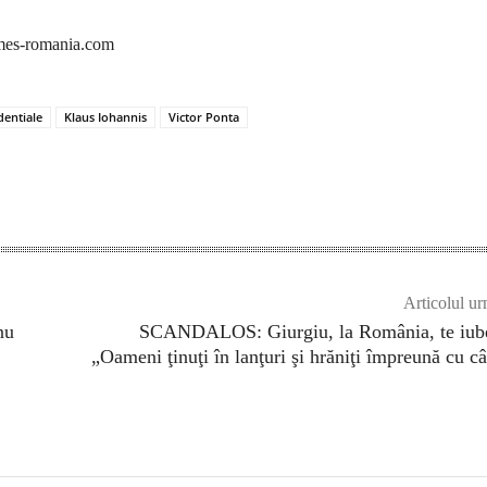
imes-romania.com
dentiale
Klaus Iohannis
Victor Ponta
Articolul ur
nu
SCANDALOS: Giurgiu, la România, te iube
„Oameni ţinuţi în lanţuri şi hrăniţi împreună cu câ