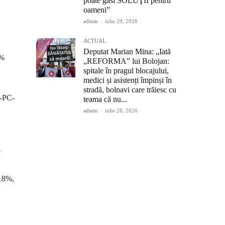
poate găsi SOLUŢII pentru
oameni”
admin
-
iulie 29, 2026
ACTUAL
Deputat Marian Mina: „Iată
2%
„REFORMA” lui Bolojan:
spitale în pragul blocajului,
medici și asistenți împinși în
stradă, bolnavi care trăiesc cu
D-PC-
teama că nu...
admin
-
iulie 28, 2026
e
.18%,