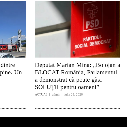
 dintre
Deputat Marian Mina: „Bolojan a
lpine. Un
BLOCAT România, Parlamentul
a demonstrat că poate găsi
SOLUŢII pentru oameni”
ACTUAL
admin
-
iulie 29, 2026