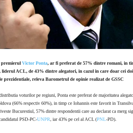
, premierul
Victor Ponta
, ar fi preferat de 57% dintre romani, in t
, liderul ACL, de 43% dintre alegatori, in cazul in care doar cei do
le prezidentiale, releva Barometrul de opinie realizat de GSSC
distributia voturilor pe regiuni, Ponta este preferat de majoritatea alegato
dova (66% respectiv 60%), in timp ce Iohannis este favorit in Transilv
riveste Bucurestiul, 57% dintre respondentii care au declarat ca merg si
 candidatul PSD-PC-
UNPR
, iar 43% pe cel al ACL (
PNL
-PD).