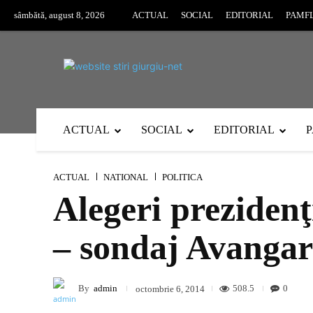
sâmbătă, august 8, 2026
ACTUAL
SOCIAL
EDITORIAL
PAMF
ACTUAL
SOCIAL
EDITORIAL
ACTUAL
NATIONAL
POLITICA
Alegeri prezidenţ
– sondaj Avanga
By
admin
508.5
0
octombrie 6, 2014