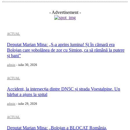
- Advertisement -
ACTUAL
Deputat Marian Mina: „S-a aprins lumina! Și în cămară era
Bolojan care șobolănea de zor cu Simion, ca să rămână la putere
și bani”
admin
-
iulie 30, 2026
ACTUAL
Accident, la intersecția dintre DN5C și strada Voestalpine. Un
bărbat a ajuns la spital
admin
-
iulie 29, 2026
ACTUAL
Deputat Marian Mina: „Bolojan a BLOCAT România,