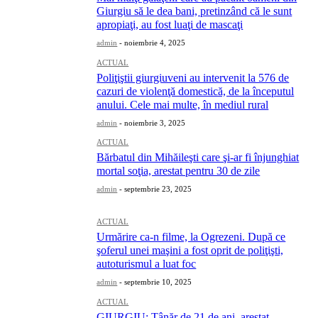
Giurgiu să le dea bani, pretinzând că le sunt
apropiaţi, au fost luaţi de mascaţi
admin
-
noiembrie 4, 2025
ACTUAL
Poliţiştii giurgiuveni au intervenit la 576 de
cazuri de violenţă domestică, de la începutul
anului. Cele mai multe, în mediul rural
admin
-
noiembrie 3, 2025
ACTUAL
Bărbatul din Mihăileşti care şi-ar fi înjunghiat
mortal soţia, arestat pentru 30 de zile
admin
-
septembrie 23, 2025
ACTUAL
Urmărire ca-n filme, la Ogrezeni. După ce
şoferul unei maşini a fost oprit de poliţişti,
autoturismul a luat foc
admin
-
septembrie 10, 2025
ACTUAL
GIURGIU: Tânăr de 21 de ani, arestat