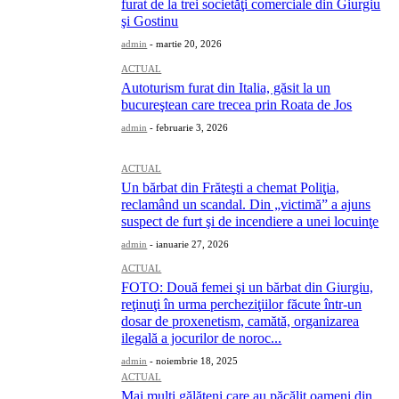
furat de la trei societăţi comerciale din Giurgiu
şi Gostinu
admin
-
martie 20, 2026
ACTUAL
Autoturism furat din Italia, găsit la un
bucureştean care trecea prin Roata de Jos
admin
-
februarie 3, 2026
ACTUAL
Un bărbat din Frăteşti a chemat Poliţia,
reclamând un scandal. Din „victimă” a ajuns
suspect de furt şi de incendiere a unei locuinţe
admin
-
ianuarie 27, 2026
ACTUAL
FOTO: Două femei şi un bărbat din Giurgiu,
reţinuţi în urma percheziţiilor făcute într-un
dosar de proxenetism, camătă, organizarea
ilegală a jocurilor de noroc...
admin
-
noiembrie 18, 2025
ACTUAL
Mai mulţi gălăţeni care au păcălit oameni din