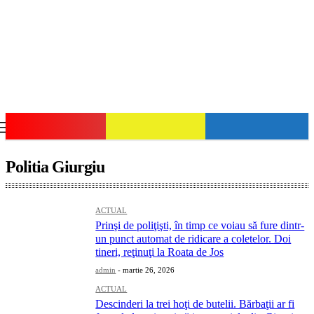
GIURGIU-NET
Politia Giurgiu
ACTUAL
Prinşi de poliţişti, în timp ce voiau să fure dintr-
un punct automat de ridicare a coletelor. Doi
tineri, reţinuţi la Roata de Jos
admin
-
martie 26, 2026
ACTUAL
Descinderi la trei hoţi de butelii. Bărbaţii ar fi