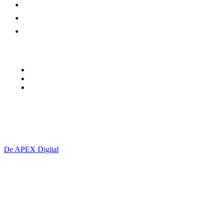
SOCIAL
EDITORIAL
PAMFLET
Urmariti-ne
Termeni și Condiții
contact@giurgiu-net.ro
Politică cookie-uri (UE)
S.C. VISIONMASTER PRESS S.R.L. CUI: 49536487
De APEX Digital