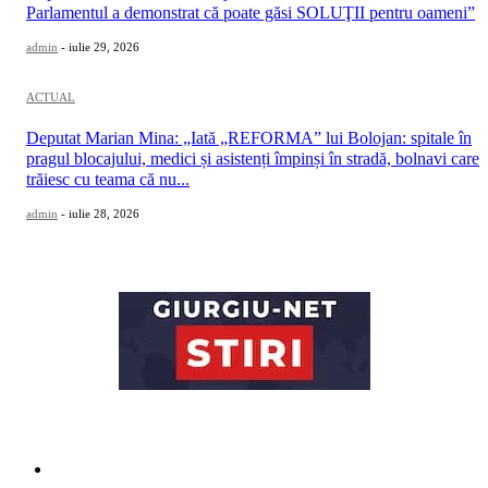
Parlamentul a demonstrat că poate găsi SOLUŢII pentru oameni”
admin
-
iulie 29, 2026
ACTUAL
Deputat Marian Mina: „Iată „REFORMA” lui Bolojan: spitale în
pragul blocajului, medici și asistenți împinși în stradă, bolnavi care
trăiesc cu teama că nu...
admin
-
iulie 28, 2026
Categorii
ACTUAL