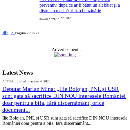
preventiv, după ce ar fi bătut un alt băiat şi a
distrus o maşină, într-o benzinărie
admin
-
august 22, 2025
1
2
3
...
21
Pagina 2 din 21
- Advertisement -
Latest News
ACTUAL
admin
-
august 4, 2026
Deputat Marian Mina: „Ilie Bolojan, PNL și USR
sunt gata să sacrifice DIN NOU interesele României
doar pentru a bifa, fără discernământ, orice
document...
Ilie Bolojan, PNL și USR sunt gata să sacrifice DIN NOU interesele
României doar pentru a bifa, fără discernământ,...