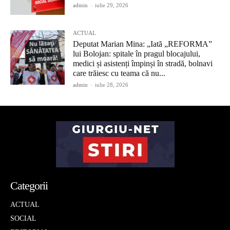
admin
-
iulie 29, 2026
ACTUAL
Deputat Marian Mina: „Iată „REFORMA”
lui Bolojan: spitale în pragul blocajului,
medici și asistenți împinși în stradă, bolnavi
care trăiesc cu teama că nu...
admin
-
iulie 28, 2026
Categorii
ACTUAL
SOCIAL