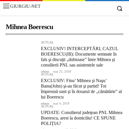
GIURGIU-NET
Mihnea Boerescu
ACTUAL
EXCLUSIV! INTERCEPTĂRI, CAZUL
BOERESCU(III): Documente semnate în
fals şi discuţii „dubioase” între Mihnea şi
consilierii PNL sau asistentele sale
admin
-
mai 25, 2018
ACTUAL
EXCLUSIV: Finu’ Mihnea şi Naşu’
Banu(John) şi-au făcut şi partid! Tot
împreună sunt şi în dosarul de „cămătărie” al
lui Boerescu
admin
-
mai 4, 2018
ACTUAL
UPDATE: Consilierul judeţean PNL Mihnea
Boerescu, arest la domiciliu! CE SPUNE
POLIȚIA?