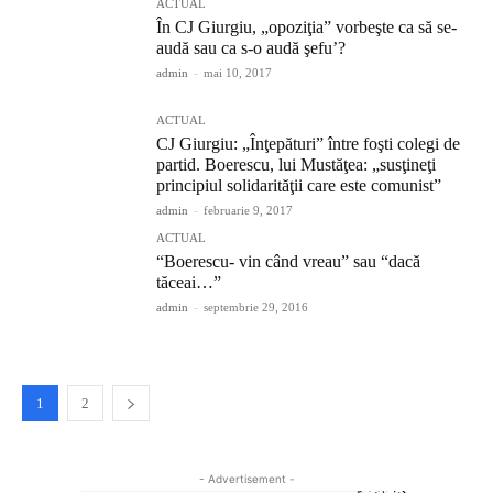
ACTUAL
În CJ Giurgiu, „opoziţia” vorbeşte ca să se-
audă sau ca s-o audă şefu’?
admin
-
mai 10, 2017
ACTUAL
CJ Giurgiu: „Înţepături” între foşti colegi de
partid. Boerescu, lui Mustăţea: „susţineţi
principiul solidarităţii care este comunist”
admin
-
februarie 9, 2017
ACTUAL
“Boerescu- vin când vreau” sau “dacă
tăceai…”
admin
-
septembrie 29, 2016
1
2
- Advertisement -