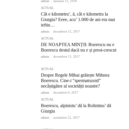
admin
-
ianuarie 13, 2018
ACTUAL
Cât e kilometru’, ă, cât e kilometru la
Giurgiu? Eeee, acu’ 1.000 de ani era mai
ieftin…
admin
-
decembrie 11, 2017
ACTUAL
DE NOAPTEA MINȚII: Boerescu nu e
Boerescu destul dacă nu e și prost-crescut
admin
-
decembrie 11, 2017
ACTUAL
Despre Regele Mihai grăiește Mihnea
Boerescu. Cine-i ”spermatozoid”
necâștigător al societății noastre?
admin
-
decembrie 6, 2017
ACTUAL
Boerescu, alpinistu’ dă la Bolintinu’ dă
Giurgiu
admin
-
noiembrie 22, 2017