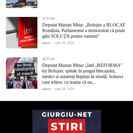
ACTUAL
Deputat Marian Mina: „Bolojan a BLOCAT
România, Parlamentul a demonstrat că poate
găsi SOLUŢII pentru oameni”
admin
-
iulie 29, 2026
ACTUAL
Deputat Marian Mina: „Iată „REFORMA”
lui Bolojan: spitale în pragul blocajului,
medici și asistenți împinși în stradă, bolnavi
care trăiesc cu teama că nu...
admin
-
iulie 28, 2026