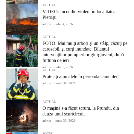
ACTUAL
VIDEO: Incendiu violent în localitatea
Pietrișu
admin
-
iulie 3, 2026
ACTUAL
FOTO: Mai mulţi arbori şi un stâlp, căzuţi pe
carosabil, şi curţi inundate. Bilanţul
intervenţiilor pompierilor giurgiuveni, după
furtuna de ieri
admin
-
iulie 1, 2026
ACTUAL
Protejați animalele în perioada caniculei!
admin
-
iunie 30, 2026
ACTUAL
O maşină s-a făcut scrum, la Prundu, din
cauza unui scurtcircuit
admin
-
iunie 30, 2026
SOCIAL