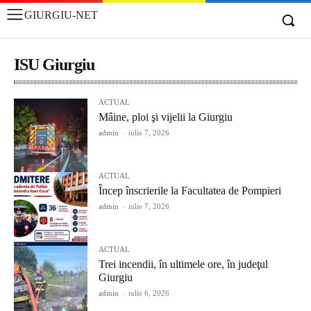
GIURGIU-NET
ISU Giurgiu
ACTUAL
Mâine, ploi şi vijelii la Giurgiu
admin
-
iulie 7, 2026
ACTUAL
Încep înscrierile la Facultatea de Pompieri
admin
-
iulie 7, 2026
ACTUAL
Trei incendii, în ultimele ore, în judeţul
Giurgiu
admin
-
iulie 6, 2026