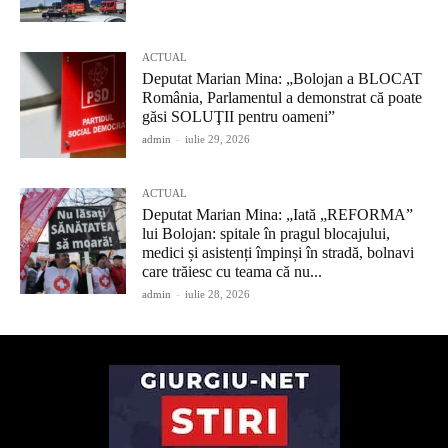
ACTUAL
Deputat Marian Mina: „Bolojan a BLOCAT
România, Parlamentul a demonstrat că poate
găsi SOLUŢII pentru oameni”
admin
-
iulie 29, 2026
ACTUAL
Deputat Marian Mina: „Iată „REFORMA”
lui Bolojan: spitale în pragul blocajului,
medici și asistenți împinși în stradă, bolnavi
care trăiesc cu teama că nu...
admin
-
iulie 28, 2026