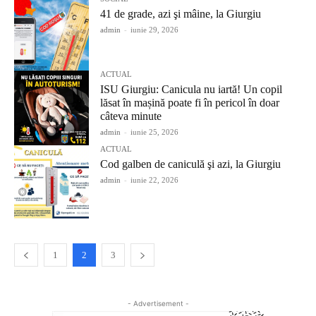
41 de grade, azi şi mâine, la Giurgiu
admin
-
iunie 29, 2026
ACTUAL
ISU Giurgiu: Canicula nu iartă! Un copil
lăsat în mașină poate fi în pericol în doar
câteva minute
admin
-
iunie 25, 2026
ACTUAL
Cod galben de caniculă şi azi, la Giurgiu
admin
-
iunie 22, 2026
1
2
3
- Advertisement -